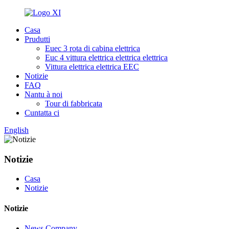
Casa
Prudutti
Euec 3 rota di cabina elettrica
Euc 4 vittura elettrica elettrica elettrica
Vittura elettrica elettrica EEC
Notizie
FAQ
Nantu à noi
Tour di fabbricata
Cuntatta ci
English
Notizie
Casa
Notizie
Notizie
News Company