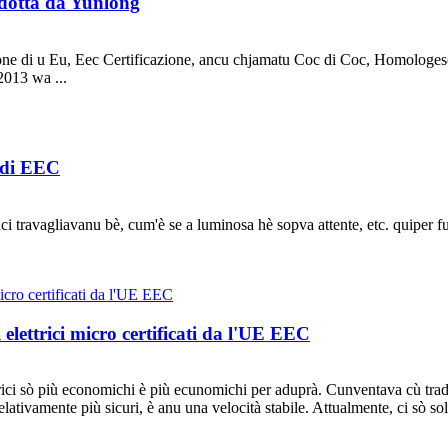
rodotta da Yunlong
ficazione di u Eu, Eec Certificazione, ancu chjamatu Coc di Coc, Homolog
2013 wa ...
i di EEC
 travagliavanu bè, cum'è se a luminosa hè sopva attente, etc. quiper fu
i elettrici micro certificati da l'UE EEC
trici sò più economichi è più ecunomichi per aduprà. Cunventava cù tradizi
ativamente più sicuri, è anu una velocità stabile. Attualmente, ci sò sol