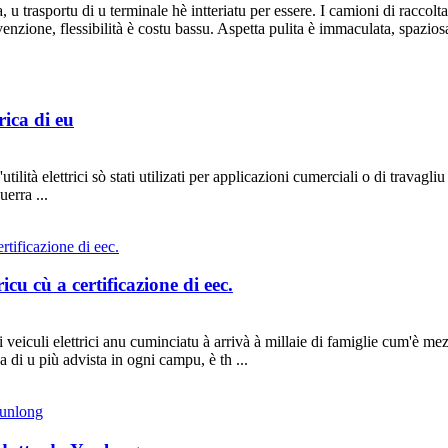
, u trasportu di u terminale hè intteriatu per essere. I camioni di raccolt
enzione, flessibilità è costu bassu. Aspetta pulita è immaculata, spaziosa
rica di eu
'utilità elettrici sò stati utilizati per applicazioni cumerciali o di trava
erra ...
icu cù a certificazione di eec.
, i veiculi elettrici anu cuminciatu à arrivà à millaie di famiglie cum'è m
 di u più advista in ogni campu, è th ...