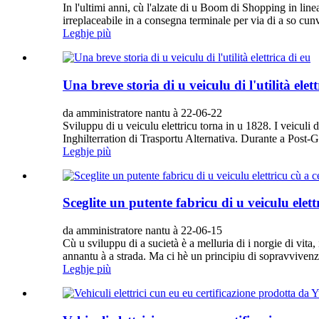
In l'ultimi anni, cù l'alzate di u Boom di Shopping in linea
irreplaceabile in a consegna terminale per via di a so cunv
Leghje più
Una breve storia di u veiculu di l'utilità elett
da amministratore nantu à 22-06-22
Sviluppu di u veiculu elettricu torna in u 1828. I veiculi d
Inghilterration di Trasportu Alternativa. Durante a Post-Gu
Leghje più
Sceglite un putente fabricu di u veiculu elettr
da amministratore nantu à 22-06-15
Cù u sviluppu di a sucietà è a melluria di i norgie di vita
annantu à a strada. Ma ci hè un principiu di sopravvivenza
Leghje più