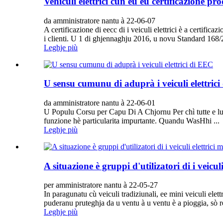
Vehiculi elettrici cun eu eu certificazione p
da amministratore nantu à 22-06-07
A certificazione di eecc di i veiculi elettrici è a certi
i clienti. U 1 di ghjennaghju 2016, u novu Standard 168/
Leghje più
U sensu cumunu di aduprà i veiculi elettric
da amministratore nantu à 22-06-01
U Populu Corsu per Capu Di A Chjornu Per chì tutte e luci
funzione hè particularita impurtante. Quandu WasHhi ...
Leghje più
A situazione è gruppi d'utilizatori di i veicul
per amministratore nantu à 22-05-27
In paragunatu cù veiculi tradiziunali, ee mini veiculi elet
puderanu pruteghja da u ventu à u ventu è a pioggia, sò rel
Leghje più