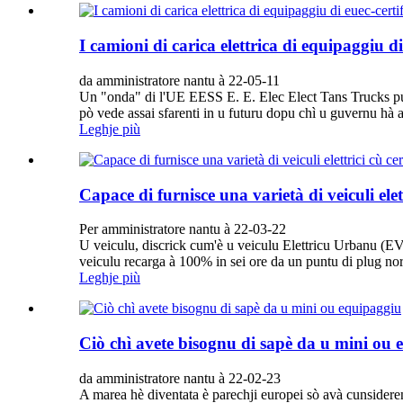
I camioni di carica elettrica di equipaggiu di
da amministratore nantu à 22-05-11
Un "onda" di l'UE EESS E. E. Elec Elect Tans Trucks puderi
pò vede assai sfarenti in u futuru dopu chì u guvernu hà 
Leghje più
Capace di furnisce una varietà di veiculi ele
Per amministratore nantu à 22-03-22
U veiculu, discrick cum'è u veiculu Elettricu Urbanu (EV),
veiculu recarga à 100% in sei ore da un puntu di plug norm
Leghje più
Ciò chì avete bisognu di sapè da u mini ou
da amministratore nantu à 22-02-23
A marea hè diventata è parechji europei sò avà cunsiderend