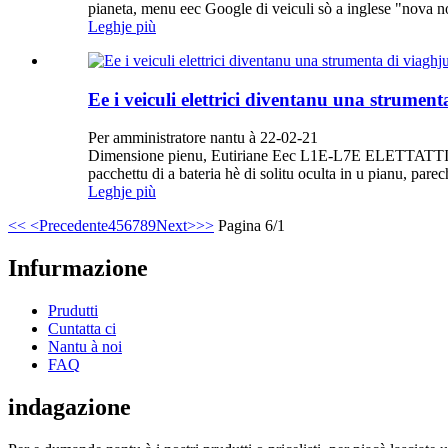
pianeta, menu eec Google di veiculi sò a inglese "nova n
Leghje più
Ee i veiculi elettrici diventanu una strumen
Per amministratore nantu à 22-02-21
Dimensione pienu, Eutiriane Eec L1E-L7E ELETTATTIVI Pi
pacchettu di a bateria hè di solitu oculta in u pianu, parech
Leghje più
<<
<Precedente
4
5
6
7
8
9
Next>
>>
Pagina 6/1
Infurmazione
Prudutti
Cuntatta ci
Nantu à noi
FAQ
indagazione