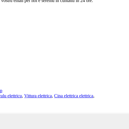
u vostru email per noi è seremu in cuntattu in 24 ore.
ap
ulu elettricu
,
Vittura elettrica
,
Cina elettrica elettrica
,