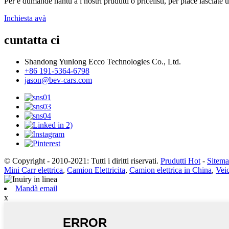
Per e dumande nantu à i nostri prudutti o pricelisti, per piacè lasciate 
Inchiesta avà
cuntatta ci
Shandong Yunlong Ecco Technologies Co., Ltd.
+86 191-5364-6798
jason@bev-cars.com
© Copyright - 2010-2021: Tutti i diritti riservati.
Prudutti Hot
-
Sitem
Mini Carr elettrica
,
Camion Elettricita
,
Camion elettrica in China
,
Veic
Mandà email
x