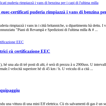
 euec-certificati puderia rimpiazzà i vans di benzina per
a rimpiazzà i vans in i città britanniche, u dipartimentu hà dettu. I va
annunziatu "Piani di Revampà e Spedizioni di l'ultima milla & # ...
ttrici cù certificazione EEC
 hè una ala di trè posti di alti, è serà di prezzu à u 2900uss. U interv
ale.I velocità superiore hè di 45 km / h. U veiculu di a cità ...
 equipaggiu
u una vittura di una mini Eff elettrica. Cù ris salvamenti di gas è un s