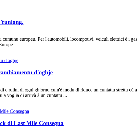
i Yunlong.
cumunu europeu. Per l'automobili, locompotivi, veiculi elettrici è i gasi
'Europe
 cambiamentu d'oghje
 di e rutini di ogni ghjornu cum'è modu di riduce un cuntattu strettu cù 
nu a voglia di arrivà à un cuntattu ...
uck di Last Mile Consegna