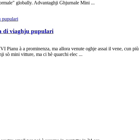
ormale" globally. Advantaghji Ghjurnale Mini ...
ta di viaghju pupulari
anu à a prominenza, ma allora venute oghje assai il vene, cun più op
ji sò mini vitture, ma ci hè quarchi elec ...