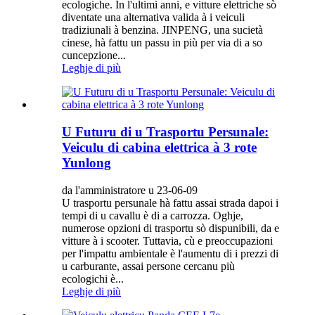
ecologiche. In l'ultimi anni, e vitture elettriche sò
diventate una alternativa valida à i veiculi
tradiziunali à benzina. JINPENG, una sucietà
cinese, hà fattu un passu in più per via di a so
cuncepzione...
Leghje di più
U Futuru di u Trasportu Persunale:
Veiculu di cabina elettrica à 3 rote
Yunlong
da l'amministratore u 23-06-09
U trasportu persunale hà fattu assai strada dapoi i
tempi di u cavallu è di a carrozza. Oghje,
numerose opzioni di trasportu sò dispunibili, da e
vitture à i scooter. Tuttavia, cù e preoccupazioni
per l'impattu ambientale è l'aumentu di i prezzi di
u carburante, assai persone cercanu più
ecologichi è...
Leghje di più