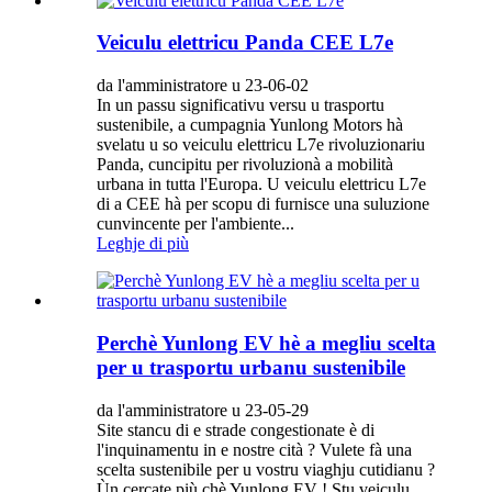
Veiculu elettricu Panda CEE L7e
da l'amministratore u 23-06-02
In un passu significativu versu u trasportu
sustenibile, a cumpagnia Yunlong Motors hà
svelatu u so veiculu elettricu L7e rivoluzionariu
Panda, cuncipitu per rivoluzionà a mobilità
urbana in tutta l'Europa. U veiculu elettricu L7e
di a CEE hà per scopu di furnisce una suluzione
cunvincente per l'ambiente...
Leghje di più
Perchè Yunlong EV hè a megliu scelta
per u trasportu urbanu sustenibile
da l'amministratore u 23-05-29
Site stancu di e strade congestionate è di
l'inquinamentu in e nostre cità ? Vulete fà una
scelta sustenibile per u vostru viaghju cutidianu ?
Ùn cercate più chè Yunlong EV ! Stu veiculu