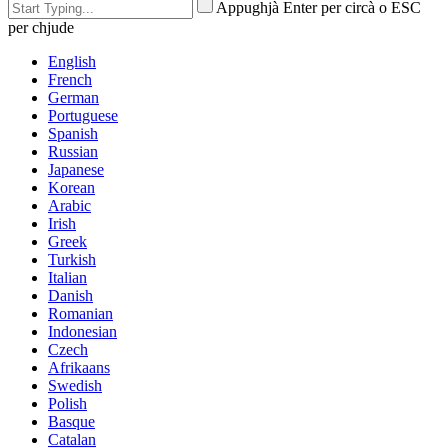
Appughjà Enter per circà o ESC
per chjude
English
French
German
Portuguese
Spanish
Russian
Japanese
Korean
Arabic
Irish
Greek
Turkish
Italian
Danish
Romanian
Indonesian
Czech
Afrikaans
Swedish
Polish
Basque
Catalan