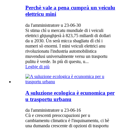
Perchè vale a pena cumprà un veiculu
elettricu mini
da l'amministratore u 23-06-30
Si stima chì u mercatu mundiale di i veiculi
elettrici ghjunghjerà à 823,75 miliardi di dollari
da u 2030. Ùn serà micca sbagliatu dì chì i
numeri sò enormi. I mini veiculi elettrici anu
rivoluzionatu l'industria automobilistica
muvendusi universalmente versu un trasportu
pulitu è ​​verde. In più di questu, u...
Leghje di più
A suluzione ecologica è ecunomica per
u trasportu urbanu
da l'amministratore u 23-06-16
Cù e crescenti preoccupazioni per u
cambiamentu climaticu è l'inquinamentu, ci hè
una dumanda crescente di opzioni di trasportu