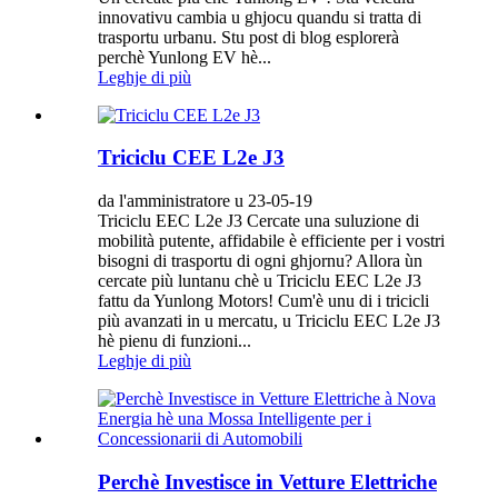
innovativu cambia u ghjocu quandu si tratta di
trasportu urbanu. Stu post di blog esplorerà
perchè Yunlong EV hè...
Leghje di più
Triciclu CEE L2e J3
da l'amministratore u 23-05-19
Triciclu EEC L2e J3 Cercate una suluzione di
mobilità putente, affidabile è efficiente per i vostri
bisogni di trasportu di ogni ghjornu? Allora ùn
cercate più luntanu chè u Triciclu EEC L2e J3
fattu da Yunlong Motors! Cum'è unu di i tricicli
più avanzati in u mercatu, u Triciclu EEC L2e J3
hè pienu di funzioni...
Leghje di più
Perchè Investisce in Vetture Elettriche