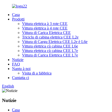
Casa
Prodotti
Vittura elettrica à 3 rote CEE
Vittura elettrica à 4 rote CEE
Vittura di Carica Elettrica CEE
Triciclu di cabina elettrica CEE L2e
Vittura di Cargu Elettrica CEE L2e è L6e
Vittura elettrica cù cabina CEE L6e
Vittura elettrica cù cabina CEE L7e
Vittura di Carica Elettrica CEE L7e
Nutizie
FAQ
Nantu à noi
Visita di a fabbrica
Cuntatta ci
English
Nutizie
Casa