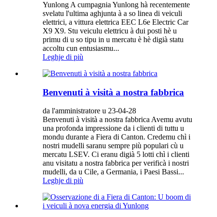
Yunlong A cumpagnia Yunlong hà recentemente
svelatu l'ultima aghjunta à a so linea di veiculi
elettrici, a vittura elettrica EEC L6e Electric Car
X9 X9. Stu veiculu elettricu à dui posti hè u
primu di u so tipu in u mercatu è hè digià statu
accoltu cun entusiasmu...
Leghje di più
Benvenuti à visità a nostra fabbrica
da l'amministratore u 23-04-28
Benvenuti à visità a nostra fabbrica Avemu avutu
una profonda impressione da i clienti di tuttu u
mondu durante a Fiera di Canton. Credemu chì i
nostri mudelli saranu sempre più populari cù u
mercatu LSEV. Ci eranu digià 5 lotti chì i clienti
anu visitatu a nostra fabbrica per verificà i nostri
mudelli, da u Cile, a Germania, i Paesi Bassi...
Leghje di più