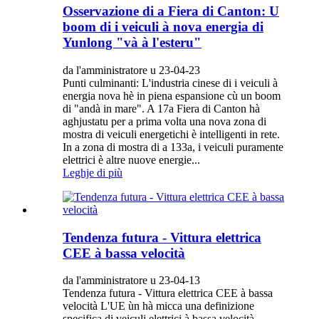
Osservazione di a Fiera di Canton: U
boom di i veiculi à nova energia di
Yunlong "và à l'esteru"
da l'amministratore u 23-04-23
Punti culminanti: L'industria cinese di i veiculi à
energia nova hè in piena espansione cù un boom
di "andà in mare". A 17a Fiera di Canton hà
aghjustatu per a prima volta una nova zona di
mostra di veiculi energetichi è intelligenti in rete.
In a zona di mostra di a 133a, i veiculi puramente
elettrici è altre nuove energie...
Leghje di più
Tendenza futura - Vittura elettrica
CEE à bassa velocità
da l'amministratore u 23-04-13
Tendenza futura - Vittura elettrica CEE à bassa
velocità L'UE ùn hà micca una definizione
specifica di veiculi elettrici à bassa velocità.