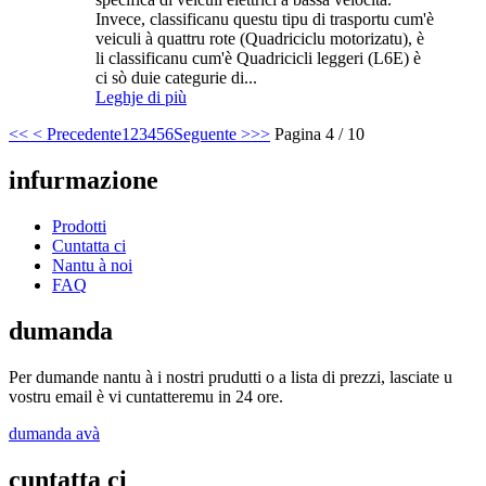
Invece, classificanu questu tipu di trasportu cum'è
veiculi à quattru rote (Quadriciclu motorizatu), è
li classificanu cum'è Quadricicli leggeri (L6E) è
ci sò duie categurie di...
Leghje di più
<<
< Precedente
1
2
3
4
5
6
Seguente >
>>
Pagina 4 / 10
infurmazione
Prodotti
Cuntatta ci
Nantu à noi
FAQ
dumanda
Per dumande nantu à i nostri prudutti o a lista di prezzi, lasciate u
vostru email è vi cuntatteremu in 24 ore.
dumanda avà
cuntatta ci