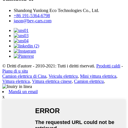
Shandong Yunlong Eco Technologies Co., Ltd.
+86 191-5364-6798
jason@bev-cars.com
© Dritti d'autore - 2010-2021: Tutti i diritti riservati.
Prodotti caldi
-
Pianu di u situ
Camion elettricu di Cina
,
Veiculu elettricu
,
Mini vittura elettrica
,
Vittura elettrica
,
Vittura elettrica cinese
,
Camion elettricu
,
Mandà un email
x