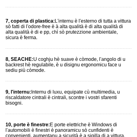
7, coperta di plastica:
L'internu è l'esterno di tutta a vittura
sò fatti di l'odore-free è à alta qualità è di alta qualità di
alta qualità è di e pp, chì sò prutezzione ambientale,
sicura è ferma.
8, SEACHE:
U coghju hè suave è còmode, l'angolo di u
backrest hè regulabile, è u disignu ergonomicu face u
sediu più còmode.
9, l'internu:
Internu di luxu, equipate cù multimedia, u
riscaldatore cintrali è cintrali, scontre i vostri sfarenti
bisogni.
10, porte è finestre:
E porte elettriche è Windows di
l'automobili è finestri è panoramicu sò cunfidenti è
convenienti, aumentanu a sicurità è a sigilla di a vittura.