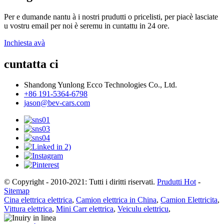
Per e dumande nantu à i nostri prudutti o pricelisti, per piacè lasciate
u vostru email per noi è seremu in cuntattu in 24 ore.
Inchiesta avà
cuntatta ci
Shandong Yunlong Ecco Technologies Co., Ltd.
+86 191-5364-6798
jason@bev-cars.com
© Copyright - 2010-2021: Tutti i diritti riservati.
Prudutti Hot
-
Sitemap
Cina elettrica elettrica
,
Camion elettrica in China
,
Camion Elettricita
,
Vittura elettrica
,
Mini Carr elettrica
,
Veiculu elettricu
,