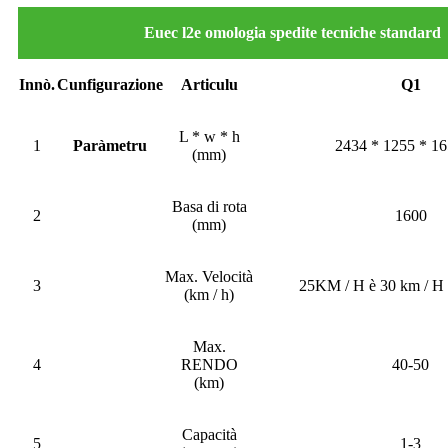
Euec l2e omologia spedite tecniche standard
Innò.
Cunfigurazione
Articulu
Q1
L * w * h
1
Paràmetru
2434 * 1255 * 
(mm)
Basa di rota
2
1600
(mm)
Max. Velocità
3
25KM / H è 30 km / H 
(km / h)
Max.
4
RENDO
40-50
(km)
Capacità
5
1-3