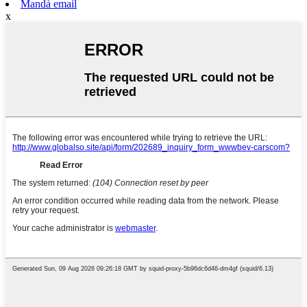
Mandà email
x