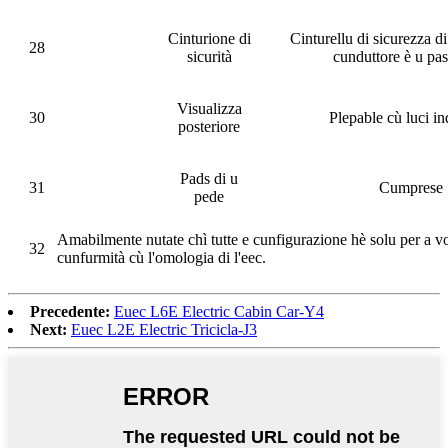
Cinturione di
Cinturellu di sicurezza di
28
sicurità
cunduttore è u pa
Visualizza
30
Plepable cù luci in
posteriore
Pads di u
31
Cumprese
pede
Amabilmente nutate chì tutte e cunfigurazione hè solu per a vo
32
cunfurmità cù l'omologia di l'eec.
Precedente:
Euec L6E Electric Cabin Car-Y4
Next:
Euec L2E Electric Tricicla-J3