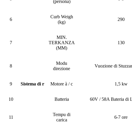
(persona)
Curb Weigh
6
290
(kg)
MIN.
7
TERKANZA
130
(MM)
Modu
8
Vuozione di Stuzza
direzione
9
Sistema di r
Motore à / c
1,5 kw
10
Batteria
60V / 58A Bateria di
Tempu di
11
6-7 ore
carica