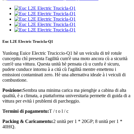
Euc L2E Electric Trucicla-Q1
Yunlong Euice Electric Truciccio-Q1 hè un veiculu di trè rotule
cuncepitu chì presenta l'agilità cum'è una moto ancora cù a sicurità
cum'è una vittura. Questa unità hè pensata cù u cunfu è sicuru,
pudete cunduce intornu à a cità cù l'agilità mentre emettenu i
emissioni contaminati zero. Hè una alternativa ideale à i veiculi di
combustione.
Posizione:
Sembra una minima carica ma pienghje a cabina di alta
qualità, è a climata, a piattaforma universitaria permette di guida di a
vittura per evità i prublemi di parcheggio.
Termini di pagamentu:
T / t o l / c
Packing & Caricamentu:
2 unità per 1 * 20GP; 8 unità per 1 *
40HQ.