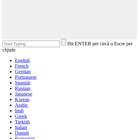
Hit ENTER per circà o Escre per
chjude
English
French
German
Portuguese
Spanish
Russian
Japanese
Korean
Arabic
Irish
Greek
Turkish
Italian
Danish
Romanian