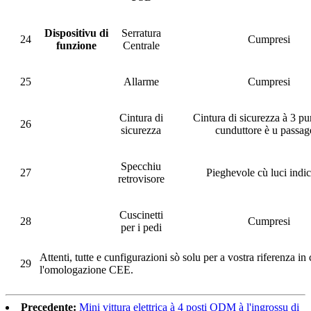
Dispositivu di
Serratura
24
Cumpresi
funzione
Centrale
25
Allarme
Cumpresi
Cintura di
Cintura di sicurezza à 3 pu
26
sicurezza
cunduttore è u passag
Specchiu
27
Pieghevole cù luci indic
retrovisore
Cuscinetti
28
Cumpresi
per i pedi
Attenti, tutte e cunfigurazioni sò solu per a vostra riferenza in
29
l'omologazione CEE.
Precedente:
Mini vittura elettrica à 4 posti ODM à l'ingrossu di