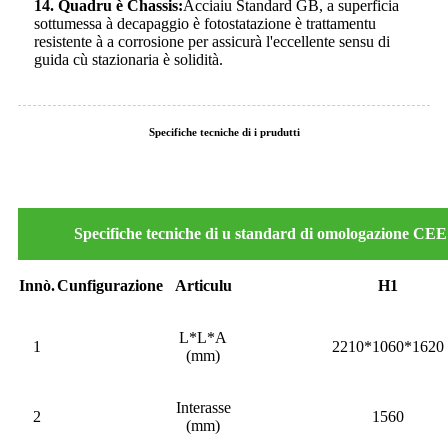
14
.
Quadru è Chassis:
Acciaiu Standard GB, a superficia
sottumessa à decapaggio è fotostatazione è trattamentu
resistente à a corrosione per assicurà l'eccellente sensu di
guida cù stazionaria è solidità.
Specifiche tecniche di i prudutti
Specifiche tecniche di u standard di omologazione CE
Innò.
Cunfigurazione
Articulu
H1
L*L*A
1
2210*1060*1620
(mm)
Interasse
2
1560
(mm)