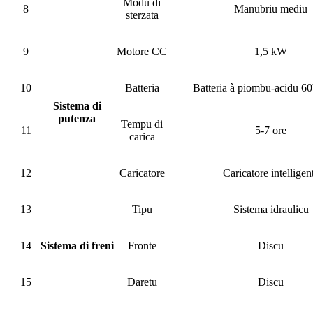
Modu di
8
Manubriu mediu
sterzata
9
Motore CC
1,5 kW
10
Batteria
Batteria à piombu-acidu 
Sistema di
putenza
Tempu di
11
5-7 ore
carica
12
Caricatore
Caricatore intelligen
13
Tipu
Sistema idraulicu
14
Sistema di freni
Fronte
Discu
15
Daretu
Discu