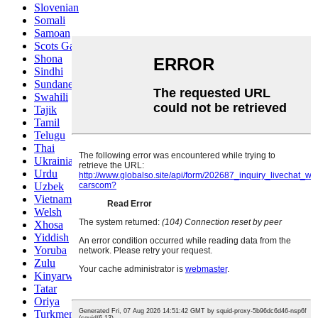
Slovenian
Somali
Samoan
Scots Gaelic
Shona
Sindhi
Sundanese
Swahili
Tajik
Tamil
Telugu
Thai
Ukrainian
Urdu
Uzbek
Vietnamese
Welsh
Xhosa
Yiddish
Yoruba
Zulu
Kinyarwanda
Tatar
Oriya
Turkmen