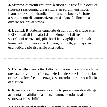
3
.
Sistema di freni:
Tre
I freni à discu di e rote è u bloccu di
sicurezza assicuranu chì a vittura ùn sdrughjerà micca.
L'ammortizzatore idraulicu filtra assai e buche. U forte
assorbimentu di l'ammortizzatore si adatta facilmente à
diverse sezioni di strada.
4
.
Luci LED:
Sistema cumpletu di cuntrollu di a luce è fari
LED, dotati di indicatori di direzione, luci di frenu è
specchietti retrovisori, più sicuri in i viaghji notturni, alta
luminosità, illuminazione luntana, più belli, più risparmiu
energeticu è più risparmiu energeticu.
5
.
Cruscottu:
Cruscottu d'alta definizione, luce dolce è forte
prestazione anti-interferenza. Hè faciule vede l'infurmazioni
cum'è a velocità è a putenza, assicurendu u prugressu lisciu
di a guida.
6
.
Pneumatici:
I pneumatici à vuoto più addensati è allargati
aumentanu l'attritu è ​​l'aderenza
,
aumentendu assai a
sicurezza è a stabilità.
7
.
Copertura di plastica:
L'internu è l'esternu di tutta a