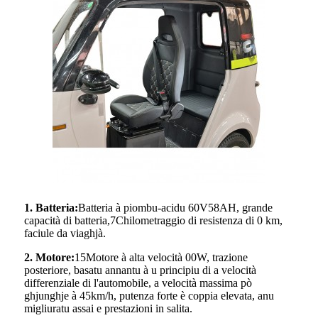
1.
Batteria:
Batteria à piombu-acidu 60V58AH, grande
capacità di batteria,
7
Chilometraggio di resistenza di 0 km,
faciule da viaghjà.
2
.
Motore:
15
Motore à alta velocità 00W, trazione
posteriore, basatu annantu à u principiu di a velocità
differenziale di l'automobile, a velocità massima pò
ghjunghje à 4
5
km/h, putenza forte è coppia elevata, anu
migliuratu assai e prestazioni in salita.