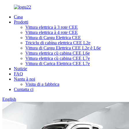
Casa
Prodotti
Vittura elettrica à 3 rote CEE
Vittura elettrica à 4 rote CEE
Vittura di Cargu Elettrica CEE
Triciclu di cabina elettrica CEE L2e
Vittura di Cargu Elettrica CEE L2e è L6e
Vittura elettrica cù cabina CEE L6e
Vittura elettrica cù cabina CEE L7e
Vittura di Carica Elettrica CEE L7e
Nutizie
FAQ
Nantu à noi
Visita di a fabbrica
Cuntatta ci
English