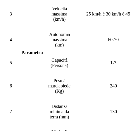
Velocità
3
massima
25 km/h è 30 km/h è 45
(km/h)
Autonomia
4
massima
60-70
(km)
Parametru
Capacità
5
1-3
(Persona)
Pesu à
6
marciapiede
240
(Kg)
Distanza
7
minima da
130
terra (mm)