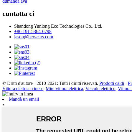
dumanda avà
cuntatta ci
Shandong Yunlong Eco Technologies Co., Ltd.
+86 191-5364-6798
jason@bev-cars.com
© Dritti d'autore - 2010-2021: Tutti i diritti riservati.
Prodotti caldi
-
Pi
Vittura elettrica cinese
,
Mini vittura elettrica
,
Veiculu elettricu
,
Vittura 
Mandà un email
x