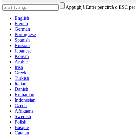
Appughjà Enter per circà o ESC per
English
French
German
Portuguese
Spanish
Russian
Japanese
Korean
Arabic
Irish
Greek
Turkish
Italian
Danish
Romanian
Indonesian
Czech
Afrikaans
Swedish
Polish
Basque
Catalan