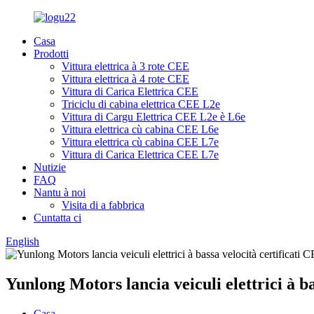
Casa
Prodotti
Vittura elettrica à 3 rote CEE
Vittura elettrica à 4 rote CEE
Vittura di Carica Elettrica CEE
Triciclu di cabina elettrica CEE L2e
Vittura di Cargu Elettrica CEE L2e è L6e
Vittura elettrica cù cabina CEE L6e
Vittura elettrica cù cabina CEE L7e
Vittura di Carica Elettrica CEE L7e
Nutizie
FAQ
Nantu à noi
Visita di a fabbrica
Cuntatta ci
English
Yunlong Motors lancia veiculi elettrici à b
Casa