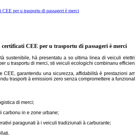
ati CEE per u trasportu di passageri è merci
à certificati CEE per u trasportu di passageri è merci
tà sustenibile, hà presentatu a so ultima linea di veiculi elett
er u trasportu di merci, sti veiculi ecologichi combinanu efficie
ve CEE, garantendu una sicurezza, affidabilità è prestazioni amb
frendu trasporti à emissioni zero senza compromettere a funzional
gistica di merci;
di carbonu in e zone urbane;
rativi paragunati à i veiculi tradiziunali à carburante;
lati.