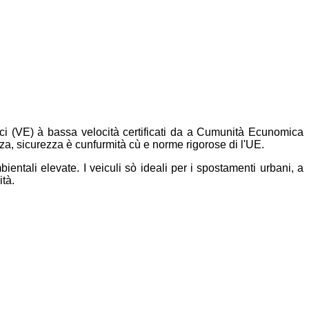
rici (VE) à bassa velocità certificati da a Cumunità Ecunomica
nza, sicurezza è cunfurmità cù e norme rigorose di l'UE.
ientali elevate. I veiculi sò ideali per i spostamenti urbani, a
ità.