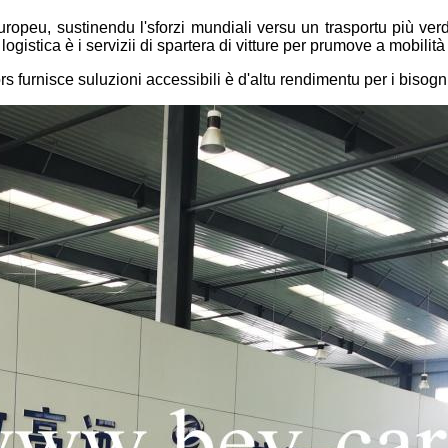
ropeu, sustinendu l'sforzi mundiali versu un trasportu più ver
ogistica è i servizii di spartera di vitture per prumove a mobilità
ors furnisce suluzioni accessibili è d'altu rendimentu per i bisog