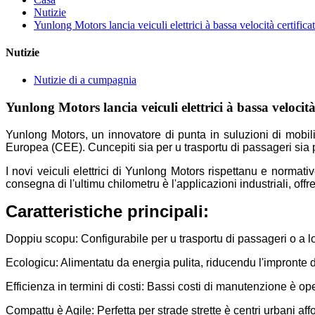
Nutizie
Yunlong Motors lancia veiculi elettrici à bassa velocità certific
Nutizie
Nutizie di a cumpagnia
Yunlong Motors lancia veiculi elettrici à bassa velocit
Yunlong Motors, un innovatore di punta in suluzioni di mobili
Europea (CEE). Cuncepiti sia per u trasportu di passageri sia p
I novi veiculi elettrici di Yunlong Motors rispettanu e normati
consegna di l'ultimu chilometru è l'applicazioni industriali, of
Caratteristiche principali:
Doppiu scopu: Configurabile per u trasportu di passageri o a lo
Ecologicu: Alimentatu da energia pulita, riducendu l'impronte 
Efficienza in termini di costi: Bassi costi di manutenzione è ope
Compattu è Agile: Perfetta per strade strette è centri urbani affol