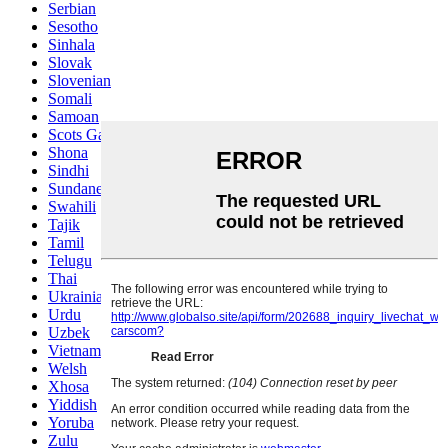
Serbian
Sesotho
Sinhala
Slovak
Slovenian
Somali
Samoan
Scots Gaelic
Shona
Sindhi
Sundanese
Swahili
Tajik
Tamil
Telugu
Thai
Ukrainian
Urdu
Uzbek
Vietnamese
Welsh
Xhosa
Yiddish
Yoruba
Zulu