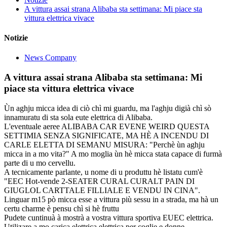
A vittura assai strana Alibaba sta settimana: Mi piace sta
vittura elettrica vivace
Notizie
News Company
A vittura assai strana Alibaba sta settimana: Mi
piace sta vittura elettrica vivace
Ùn aghju micca idea di ciò chì mi guardu, ma l'aghju digià chì sò
innamuratu di sta sola eute elettrica di Alibaba.
L'eventuale aeree ALIBABA CAR EVENE WEIRD QUESTA
SETTIMIA SENZA SIGNIFICATE, MA HÈ A INCENDU DI
CARLE ELETTA DI SEMANU MISURA: "Perchè ùn aghju
micca in a mo vita?" A mo moglia ùn hè micca stata capace di furmà
parte di u mo cervellu.
A tecnicamente parlante, u nome di u produttu hè listatu cum'è
"EEC Hot-vende 2-SEATER CURAL CURALT PAIN DI
GIUGLOL CARTTALE FILLIALE E VENDU IN CINA".
Linguar m15 pò micca esse a vittura più sessu in a strada, ma hà un
certu charme è pensu chì si hè fruttu
Pudete cuntinuà à mostrà a vostra vittura sportiva EUEC elettrica.
Utilizare a mo carica elettrica elettrica per coglie e donne.