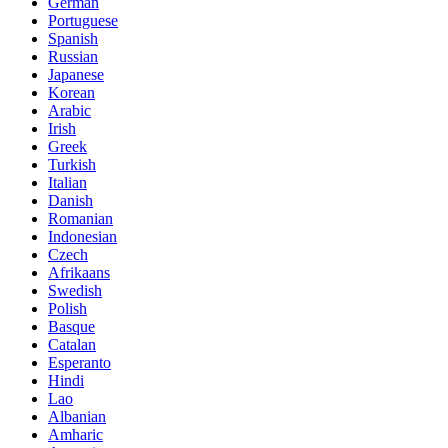
German
Portuguese
Spanish
Russian
Japanese
Korean
Arabic
Irish
Greek
Turkish
Italian
Danish
Romanian
Indonesian
Czech
Afrikaans
Swedish
Polish
Basque
Catalan
Esperanto
Hindi
Lao
Albanian
Amharic