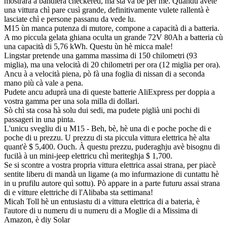
mostrarà a bandiera checkered, ma sta va bè per mè. Quandu avete
una vittura chì pare cusì grande, definitivamente vulete rallentà è
lasciate chì e persone passanu da vede lu.
M15 ùn manca putenza di mutore, compone a capacità di a batteria.
A mo piccula gelata ghiana oculta un grande 72V 80Ah a batteria cù
una capacità di 5,76 kWh. Questu ùn hè micca male!
Lingstar pretende una gamma massima di 150 chilometri (93
miglia), ma una velocità di 20 chilometri per ora (12 miglia per ora).
Ancu à a velocità piena, pò fà una foglia di nissan di a seconda
mano più cà vale a pena.
Pudete ancu aduprà una di queste batterie AliExpress per doppia a
vostra gamma per una sola milla di dollari.
Sò chì sta cosa hà solu dui sedi, ma pudete piglià uni pochi di
passageri in una pinta.
L'unicu svegliu di u M15 - Beh, bè, hè una di e poche poche di e
poche di u prezzu. U prezzu di sta piccula vittura elettrica hè alta
quant'è $ 5,400. Ouch. À questu prezzu, puderaghju avè bisognu di
fucilà à un mini-jeep elettricu chì meriteghja $ 1,700.
Se si scontre a vostra propria vittura elettrica assai strana, per piacè
sentite liberu di mandà un ligame (a mo infurmazione di cuntattu hè
in u prufilu autore quì sottu). Pò appare in a parte futuru assai strana
di e vitture elettriche di l'Alibaba sta settimana!
Micah Toll hè un entusiastu di a vittura elettrica di a bateria, è
l'autore di u numeru di u numeru di a Moglie di a Missima di
Amazon, è diy Solar