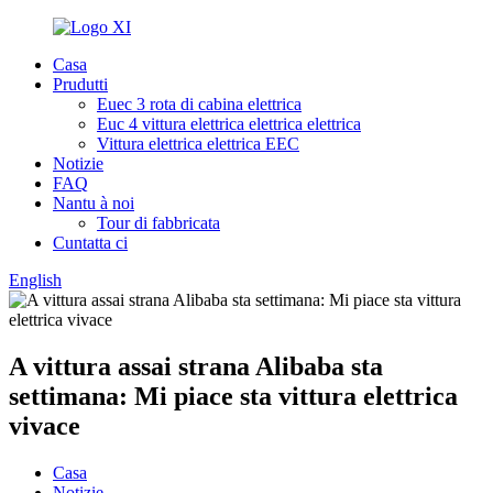
Casa
Prudutti
Euec 3 rota di cabina elettrica
Euc 4 vittura elettrica elettrica elettrica
Vittura elettrica elettrica EEC
Notizie
FAQ
Nantu à noi
Tour di fabbricata
Cuntatta ci
English
A vittura assai strana Alibaba sta
settimana: Mi piace sta vittura elettrica
vivace
Casa
Notizie