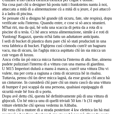
Sta cosa pari chì u designer hà postu tutti i franksteins nantu à noi,
attaccatu a mità di a alimentazione cù a mità di u jeure, è poi attaccò
à a ladra di piscina.
Se pensate chì u disignu hè grande (di sicuru, fate, site respira), dopu
verificate solu l'internu. Quandu entre, e cose si sò ancu stranieri.
M'hai riri, ma da quì, hè solu una scaccia di petra da a rota di u
piscine di u tesla. Ci hè ancu senza alimentazione, simile à e roti di
Yunlong! Ragazzi, questu m'hà fattu un aduttatore anticipatu.
I sedi di bucket di plasticu duru pare chì sò stati pruduciuti in una
vera fabbrica di bucket. Fighjenu cusì cómodu cum'è un bagnaru
vacu, ma di sicuru, ùn l'aghju micca aspittatu chì ùn sia micca un
cuir vegan di luxuu.
Ancu s'ellu ùn pò micca micca furniscia l'internu di alta fine, almenu
pudete pulizziari l'internu di a vittura cun una mansa di giardinu.
U M15 Imperiori dulurà a manu à manca, cum'è una vittura Diu vi
vulete, ma per certa a ragiuna a cinta di sicurezza hè in risalsu.
Tuttavia, pensu chì ùn deve micca lagnà, da esse grazia chì ancu hà
un cinturone. In cunsiderà chì pare chì un muru cascò da una vittura
di bumper è poi scappà da una persona, qualsiasi equipaggiu di
sicurità reale hè fora di u portu.
Dopu avè dettu chì, questu hè definitivamente più di una vittura di
ghjoculi. Ùn hè micca unu di quelli triviali 50 km / h (31 mph)
vitture elettriche chì spessu vedemu in Alibaba.
Hè vera chì u mutore di a strada posteriore 4 kw elettrica ùn hà mai