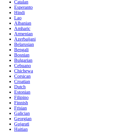
Catalan
Esperanto
Hindi
Lao
Albanian
Amharic
Armenian
Azerbaijani
Belarusian
Bengali
Bosnian
Bulgarian
Cebuano
Chichewa
Corsican
Croatian
Dutch
Estonian
Filipino
Finnish
Frisian
Galician
Georgian
Gujarati
Haitian