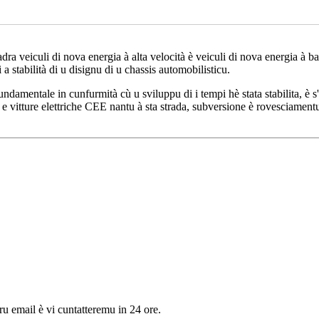
ra veiculi di nova energia à alta velocità è veiculi di nova energia à ba
a stabilità di u disignu di u chassis automobilisticu.
 fundamentale in cunfurmità cù u sviluppu di i tempi hè stata stabilita, 
i e vitture elettriche CEE nantu à sta strada, subversione è rovesciament
tru email è vi cuntatteremu in 24 ore.