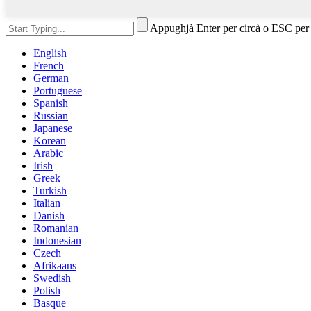
Appughjà Enter per circà o ESC per
English
French
German
Portuguese
Spanish
Russian
Japanese
Korean
Arabic
Irish
Greek
Turkish
Italian
Danish
Romanian
Indonesian
Czech
Afrikaans
Swedish
Polish
Basque