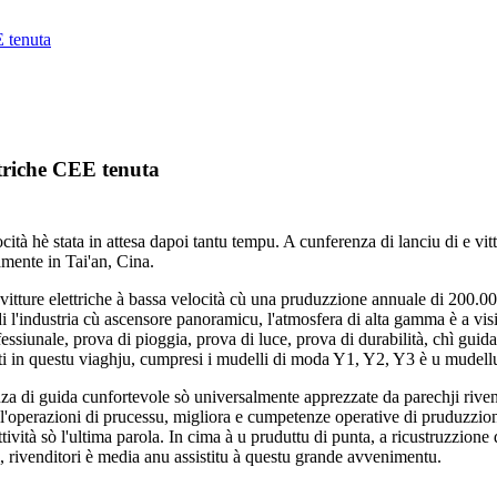
E tenuta
ttriche CEE tenuta
elocità hè stata in attesa dapoi tantu tempu. A cunferenza di lanciu di e 
mente in Tai'an, Cina.
itture elettriche à bassa velocità cù una pruduzzione annuale di 200.000 
 di l'industria cù ascensore panoramicu, l'atmosfera di alta gamma è a vis
iunale, prova di pioggia, prova di luce, prova di durabilità, chì guida tu
ciati in questu viaghju, cumpresi i mudelli di moda Y1, Y2, Y3 è u mudell
enza di guida cunfortevole sò universalmente apprezzate da parechji riven
 l'operazioni di prucessu, migliora e cumpetenze operative di pruduzzione
uttività sò l'ultima parola. In cima à u pruduttu di punta, a ricustruzzio
i, rivenditori è media anu assistitu à questu grande avvenimentu.