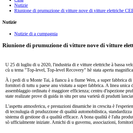
Nutizie
Riunione di prumuzione di vitture nove di vitture elettriche CE
Nutizie
Nutizie di a cumpagnia
Riunione di prumuzione di vitture nove di vitture ele
U 25 di lugliu di u 2020, l'industria di e vitture elettriche à bassa v
cù u tema "Top-level, Top-level Recovery" hè stata aperta magnifica
À i pedi di u Monte Tai, à fiancu à u fiume Wen, a super fabbrica di v
fornitori di tuttu u paese anu visitatu a super fabbrica. A linea unica
assemblaggio ordinatu è maggiore efficienza; centru d'ispezione prufess
state realizate prove di guida in situ per una varietà di prudutti lan
L'aspettu atmosfericu, e prestazioni dinamiche in crescita è l'esperi
di tecnulugia di pruduzzione di qualità automobilistica, standardizza
sistema di gestione di a qualità efficace. A bona qualità è l'alta prod
sò ufficialmente iniziate. Amichi di u guvernu, associazioni, fornitor