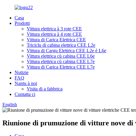
Casa
Prodotti
Vittura elettrica à 3 rote CEE
Vittura elettrica à 4 rote CEE
Vittura di Carica Elettrica CEE
Triciclu di cabina elettrica CEE L2e
Vittura di Cargu Elettrica CEE L2e è L6e
Vittura elettrica cù cabina CEE L6e
Vittura elettrica cù cabina CEE L7e
Vittura di Carica Elettrica CEE L7e
Nutizie
FAQ
Nantu à noi
Visita di a fabbrica
Cuntatta ci
English
Riunione di prumuzione di vitture nove di 
Casa