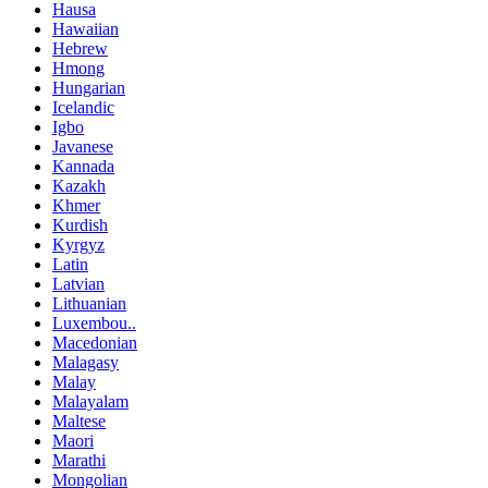
Hausa
Hawaiian
Hebrew
Hmong
Hungarian
Icelandic
Igbo
Javanese
Kannada
Kazakh
Khmer
Kurdish
Kyrgyz
Latin
Latvian
Lithuanian
Luxembou..
Macedonian
Malagasy
Malay
Malayalam
Maltese
Maori
Marathi
Mongolian