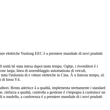
vitture elettriche Yunlong EEC è a premiere mundiale di novi prudutti
unità hè stata intesa dapoi tantu tempu. Oghje, i rivenditori è i
ione larga; linea di assemblaggio automatizata di veiculi,
tta l'industria di e vitture elettriche in Cina. À u listessu tempu, sò
u di lussu Y4.
ditori. Bentu aderisce à a qualità, implementa strettamente i standard
, rinfurza a qualità, cuntrolla a gestione è s'impegna à custruisce un
ne di u mudellu, a cunferenza è a premiere mundiale di i novi prudutti